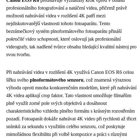
Canon EOS R6
představuje významný krok vpřed v oblasti
profesionálního fotografování a natáčení videa, přičemž právě
možnosti nahrávání videa v rozlišení 4K patří mezi
nejdiskutovanější vlastnosti tohoto fotoaparátu. Tento
bezrámečkový systém plnoformátového fotoaparátu přináší
pokročilé video schopnosti
, které oslovují jak profesionální
videografy, tak nadšené tvůrce obsahu hledající kvalitní nástroj pro
svou tvorbu.
Při nahrávání videa v rozlišení 4K využívá Canon EOS R6 celou
šířku svého
plnoformátového senzoru
, což znamená výraznou
výhodu oproti mnoha konkurenčním modelům, které při nahrávání
4K videa aplikují crop faktor. Tato vlastnost umožňuje filmařům
plně využít zorné pole svých objektivů a dosáhnout
charakteristického vzhledu plného formátu s krásným rozostřením
pozadí. Fotoaparát dokáže nahrávat 4K video při rychlosti až třicet
snímků za sekundu s využitím celého senzoru, což poskytuje
mimořádnou flexibilitu při volbě kompozice a práci s různými