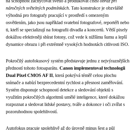
na schopnost zachycovat světlo a produkovat
čistší obraz při
náročných světelných podmínkách
. Tato konstrukce je obzvláště
výhodná pro fotografy pracující v prostředí s omezeným
osvětlením, jako jsou například svatební fotografové, reportéři nebo
ti, kteří se specializují na fotografii divadla a koncertů. Větší pixely
dokážou efektivněji sbírat fotony, což vede k nižšímu šumu a lepší
dynamice obrazu i při extrémně vysokých hodnotách citlivosti ISO.
Pokročilý autofokusový systém představuje jednu z nejvýraznějších
předností tohoto fotoaparátu.
Canon implementoval technologii
Dual Pixel CMOS AF II
, která pokrývá téměř celou plochu
snímače a nabízí bezprecedentní rychlost a přesnost zaměřování.
Systém disponuje schopností detekce a sledování objektů s
využitím pokročilých algoritmů umělé inteligence, které dokážou
rozpoznat a sledovat lidské postavy, tváře a dokonce i oči zvířat s
pozoruhodnou spolehlivostí.
Autofokus pracuje spolehlivě až do úrovně minus šest a půl