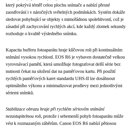
který pokrývá téměř celou plochu snímače a nabízí přesné
zaostřování i v náročných světelných podmínkách. Systém dokáže
sledovat pohybující se objekty s mimořádnou spolehlivostí, což je
zásadní při zachycování rychlých akcí, kde každý zlomek sekundy
rozhoduje o kvalitě výsledného snímku.
Kapacita bufferu fotoaparátu hraje klíčovou roli při kontinuálním
snímání vysokou rychlostí. EOS R6 je vybaven dostatečně velkou
vyrovnávací pamětí, která umožňuje fotografovat delší série bez
nutnosti čekat na uložení dat na paměťovou kartu. Při použití
rychlých paměťových karet standardu UHS-II lze dosáhnout
optimálního výkonu a minimalizovat prodlevy mezi jednotlivými
sériemi snímků.
Stabilizace obrazu hraje při rychlém sériovém snímání
nezastupitelnou roli
, protože i sebemenší pohyb fotoaparátu může
vést k rozmazaným záběrům. Canon EOS R6 nabízí pětiosou