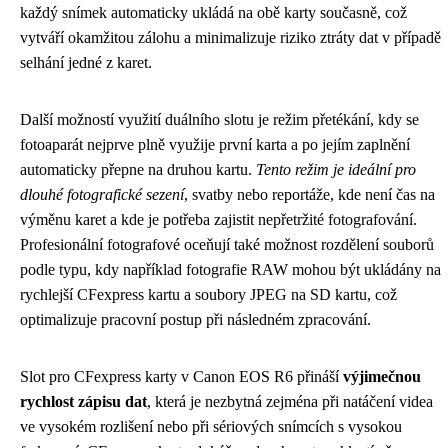
každý snímek automaticky ukládá na obě karty současně, což
vytváří okamžitou zálohu a minimalizuje riziko ztráty dat v případě
selhání jedné z karet.
Další možností využití duálního slotu je režim přetékání, kdy se
fotoaparát nejprve plně využije první karta a po jejím zaplnění
automaticky přepne na druhou kartu.
Tento režim je ideální pro
dlouhé fotografické sezení
, svatby nebo reportáže, kde není čas na
výměnu karet a kde je potřeba zajistit nepřetržité fotografování.
Profesionální fotografové oceňují také možnost rozdělení souborů
podle typu, kdy například fotografie RAW mohou být ukládány na
rychlejší CFexpress kartu a soubory JPEG na SD kartu, což
optimalizuje pracovní postup při následném zpracování.
Slot pro CFexpress karty v Canon EOS R6 přináší
výjimečnou
rychlost zápisu dat
, která je nezbytná zejména při natáčení videa
ve vysokém rozlišení nebo při sériových snímcích s vysokou