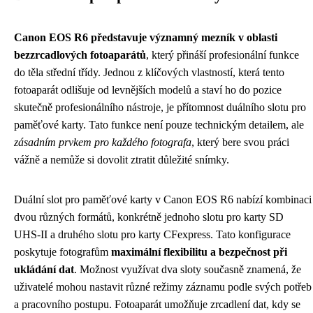
Canon EOS R6 představuje významný mezník v oblasti
bezzrcadlových fotoaparátů
, který přináší profesionální funkce
do těla střední třídy. Jednou z klíčových vlastností, která tento
fotoaparát odlišuje od levnějších modelů a staví ho do pozice
skutečně profesionálního nástroje, je přítomnost duálního slotu pro
paměťové karty. Tato funkce není pouze technickým detailem, ale
zásadním prvkem pro každého fotografa
, který bere svou práci
vážně a nemůže si dovolit ztratit důležité snímky.
Duální slot pro paměťové karty v Canon EOS R6 nabízí kombinaci
dvou různých formátů, konkrétně jednoho slotu pro karty SD
UHS-II a druhého slotu pro karty CFexpress. Tato konfigurace
poskytuje fotografům
maximální flexibilitu a bezpečnost při
ukládání dat
. Možnost využívat dva sloty současně znamená, že
uživatelé mohou nastavit různé režimy záznamu podle svých potřeb
a pracovního postupu. Fotoaparát umožňuje zrcadlení dat, kdy se