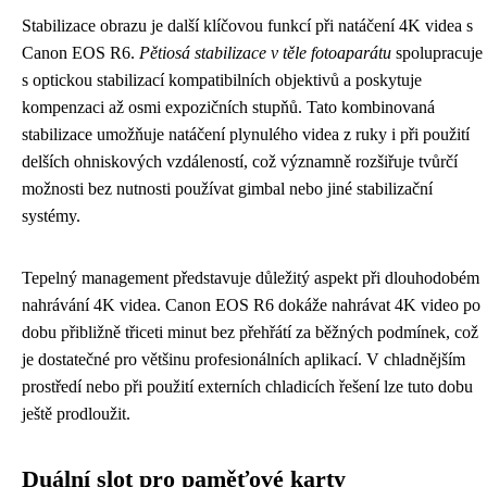
Stabilizace obrazu je další klíčovou funkcí při natáčení 4K videa s
Canon EOS R6.
Pětiosá stabilizace v těle fotoaparátu
spolupracuje
s optickou stabilizací kompatibilních objektivů a poskytuje
kompenzaci až osmi expozičních stupňů. Tato kombinovaná
stabilizace umožňuje natáčení plynulého videa z ruky i při použití
delších ohniskových vzdáleností, což významně rozšiřuje tvůrčí
možnosti bez nutnosti používat gimbal nebo jiné stabilizační
systémy.
Tepelný management představuje důležitý aspekt při dlouhodobém
nahrávání 4K videa. Canon EOS R6 dokáže nahrávat 4K video po
dobu přibližně třiceti minut bez přehřátí za běžných podmínek, což
je dostatečné pro většinu profesionálních aplikací. V chladnějším
prostředí nebo při použití externích chladicích řešení lze tuto dobu
ještě prodloužit.
Duální slot pro paměťové karty