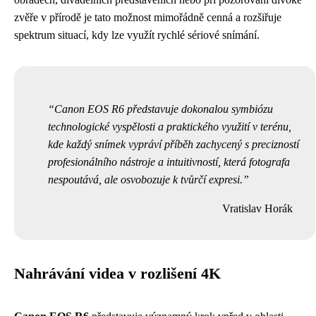
zvěře v přírodě je tato možnost mimořádně cenná a rozšiřuje
spektrum situací, kdy lze využít rychlé sériové snímání.
Canon EOS R6 představuje dokonalou symbiózu
technologické vyspělosti a praktického využití v terénu,
kde každý snímek vypráví příběh zachycený s precizností
profesionálního nástroje a intuitivností, která fotografa
nespoutává, ale osvobozuje k tvůrčí expresi.
Vratislav Horák
Nahrávání videa v rozlišení 4K