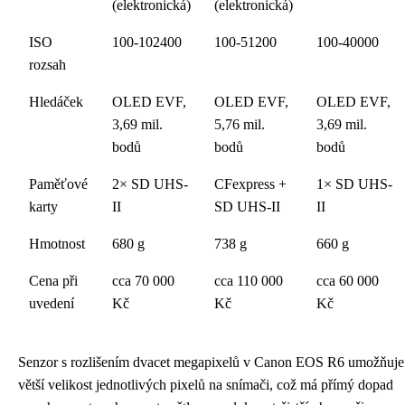
(elektronická)
(elektronická)
ISO
100-102400
100-51200
100-40000
rozsah
Hledáček
OLED EVF,
OLED EVF,
OLED EVF,
3,69 mil.
5,76 mil.
3,69 mil.
bodů
bodů
bodů
Paměťové
2× SD UHS-
CFexpress +
1× SD UHS-
karty
II
SD UHS-II
II
Hmotnost
680 g
738 g
660 g
Cena při
cca 70 000
cca 110 000
cca 60 000
uvedení
Kč
Kč
Kč
Senzor s rozlišením dvacet megapixelů v Canon EOS R6 umožňuje
větší velikost jednotlivých pixelů na snímači, což má přímý dopad