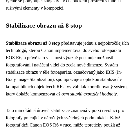
rychle se pohybující subjekty i v chaotickém prostředí s mnoha
rušivými elementy v kompozici.
Stabilizace obrazu až 8 stop
Stabilizace obrazu až 8 stop
představuje jednu z nejpokročilejších
technologií, kterou Canon implementoval do svého fotoaparátu
EOS R6, a právě tato vlastnost výrazně posunuje možnosti
fotografování i natáčení videí do zcela nové dimenze. Systém
stabilizace obrazu v těle fotoaparátu, označovaný jako IBIS (In-
Body Image Stabilization), spolupracuje s optickou stabilizací v
kompatibilních objektivech RF a vytváří tak koordinovaný systém,
který dokáže kompenzovat
až osm stupňů expoziční hodnoty
.
Tato mimořádná úroveň stabilizace znamená v praxi revoluci pro
fotografy pracující v náročných světelných podmínkách. Když
fotograf drží Canon EOS R6 v ruce, může teoreticky použít až