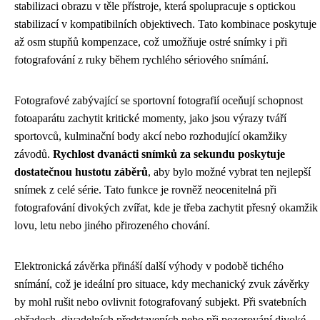
stabilizaci obrazu v těle přístroje, která spolupracuje s optickou
stabilizací v kompatibilních objektivech. Tato kombinace poskytuje
až osm stupňů kompenzace, což umožňuje ostré snímky i při
fotografování z ruky během rychlého sériového snímání.
Fotografové zabývající se sportovní fotografií oceňují schopnost
fotoaparátu zachytit kritické momenty, jako jsou výrazy tváří
sportovců, kulminační body akcí nebo rozhodující okamžiky
závodů.
Rychlost dvanácti snímků za sekundu poskytuje
dostatečnou hustotu záběrů
, aby bylo možné vybrat ten nejlepší
snímek z celé série. Tato funkce je rovněž neocenitelná při
fotografování divokých zvířat, kde je třeba zachytit přesný okamžik
lovu, letu nebo jiného přirozeného chování.
Elektronická závěrka přináší další výhody v podobě tichého
snímání, což je ideální pro situace, kdy mechanický zvuk závěrky
by mohl rušit nebo ovlivnit fotografovaný subjekt. Při svatebních
obřadech, divadelních představeních nebo při pozorování divoké