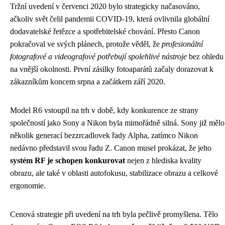
Tržní uvedení v červenci 2020 bylo strategicky načasováno,
ačkoliv svět čelil pandemii COVID-19, která ovlivnila globální
dodavatelské řetězce a spotřebitelské chování. Přesto Canon
pokračoval ve svých plánech, protože věděl, že
profesionální
fotografové a videografové potřebují spolehlivé nástroje
bez ohledu
na vnější okolnosti. První zásilky fotoaparátů začaly dorazovat k
zákazníkům koncem srpna a začátkem září 2020.
Model R6 vstoupil na trh v době, kdy konkurence ze strany
společností jako Sony a Nikon byla mimořádně silná. Sony již mělo
několik generací bezzrcadlovek řady Alpha, zatímco Nikon
nedávno představil svou řadu Z. Canon musel prokázat, že jeho
systém RF je schopen konkurovat
nejen z hlediska kvality
obrazu, ale také v oblasti autofokusu, stabilizace obrazu a celkové
ergonomie.
Cenová strategie při uvedení na trh byla pečlivě promyšlena. Tělo