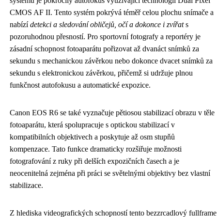
systému je pokročilý autofokus využívající technologii Dual Pixel
CMOS AF II. Tento systém pokrývá téměř celou plochu snímače a
nabízí
detekci a sledování obličejů, očí a dokonce i zvířat
s
pozoruhodnou přesností. Pro sportovní fotografy a reportéry je
zásadní schopnost fotoaparátu pořizovat až dvanáct snímků za
sekundu s mechanickou závěrkou nebo dokonce dvacet snímků za
sekundu s elektronickou závěrkou, přičemž si udržuje plnou
funkčnost autofokusu a automatické expozice.
Canon EOS R6 se také vyznačuje pětiosou stabilizací obrazu v těle
fotoaparátu, která spolupracuje s optickou stabilizací v
kompatibilních objektivech a poskytuje až osm stupňů
kompenzace. Tato funkce dramaticky rozšiřuje možnosti
fotografování z ruky při delších expozičních časech a je
neocenitelná zejména při práci se světelnými objektivy bez vlastní
stabilizace.
Z hlediska videografických schopností tento bezzrcadlový fullframe