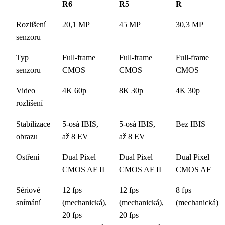
R6
R5
R
Rozlišení
20,1 MP
45 MP
30,3 MP
senzoru
Typ
Full-frame
Full-frame
Full-frame
senzoru
CMOS
CMOS
CMOS
Video
4K 60p
8K 30p
4K 30p
rozlišení
Stabilizace
5-osá IBIS,
5-osá IBIS,
Bez IBIS
obrazu
až 8 EV
až 8 EV
Ostření
Dual Pixel
Dual Pixel
Dual Pixel
CMOS AF II
CMOS AF II
CMOS AF
Sériové
12 fps
12 fps
8 fps
snímání
(mechanická),
(mechanická),
(mechanická)
20 fps
20 fps