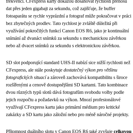
frekvencí. CFexpress karty dokážou dosahovat rychlostí přenosu
dat přes jeden gigabajt za sekundu, což zajišťuje, že buffer
fotoaparátu se rychle vyprázdní a fotograf může pokračovat v práci
bez zbytečných prodlev. Tato rychlost je zvláště důležitá při
využívání pokročilých funkcí Canon EOS R6, jako je kontinuální
snímání až dvanáct snímků za sekundu s mechanickou závěrkou
nebo až dvacet snímků za sekundu s elektronickou závěrkou.
SD slot podporující standard UHS-II nabízí sice nižší rychlosti než
CFexpress, ale stále poskytuje
dostatečný výkon pro většinu
fotografických situací
a zároveň zachovává kompatibilitu s široce
rozšířenými a cenově dostupnějšími SD kartami. Tato kombinace
dvou různých typů slotů dává fotografům svobodu volby podle
jejich rozpočtu a požadavků na výkon. Mnozí profesionálové
využívají CFexpress kartu jako primární médium pro kritické
zakázky a SD kartu jako záložní nebo pro méně náročné projekty.
Přítomnost duálního slotu v Canon EOS R6 také zvyšuje
celkovou