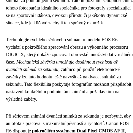
snímků za pouhou jednu sekundu. Tato impozantní schopnost činí z
tohoto fotoaparátu ideálního společníka pro fotografy specializující
se na sportovní události, divokou přírodu či jakékoliv dynamické
situace, kde je klíčové zachytit ten správný okamžik.
Technologie rychlého sériového snímání u modelu EOS R6
vychází z pokročilého zpracování obrazu a výkonného procesoru
DIGIC X, který dokáže zpracovat obrovské množství dat v reálném
čase.
Mechanická závěrka umožňuje dosáhnout rychlosti až
dvanácti snímků za sekundu
, zatímco při použití elektronické
závěrky lze tuto hodnotu ještě navýšit až na dvacet snímků za
sekundu. Tato flexibilita poskytuje fotografům možnost přizpůsobit
nastavení konkrétním podmínkám snímání a požadavkům na
výsledné záběry.
Při sériovém snímání dvanácti snímků za sekundu je nezbytné, aby
autofokus pracoval s maximální přesností a rychlostí. Canon EOS
R6 disponuje
pokročilým systémem Dual Pixel CMOS AF II
,