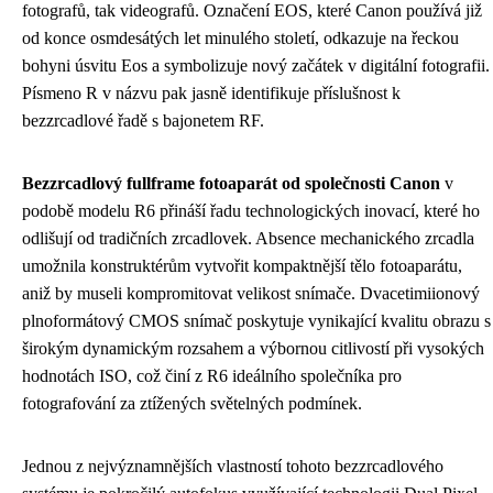
fotografů, tak videografů. Označení EOS, které Canon používá již
od konce osmdesátých let minulého století, odkazuje na řeckou
bohyni úsvitu Eos a symbolizuje nový začátek v digitální fotografii.
Písmeno R v názvu pak jasně identifikuje příslušnost k
bezzrcadlové řadě s bajonetem RF.
Bezzrcadlový fullframe fotoaparát od společnosti Canon
v
podobě modelu R6 přináší řadu technologických inovací, které ho
odlišují od tradičních zrcadlovek. Absence mechanického zrcadla
umožnila konstruktérům vytvořit kompaktnější tělo fotoaparátu,
aniž by museli kompromitovat velikost snímače. Dvacetimiionový
plnoformátový CMOS snímač poskytuje vynikající kvalitu obrazu s
širokým dynamickým rozsahem a výbornou citlivostí při vysokých
hodnotách ISO, což činí z R6 ideálního společníka pro
fotografování za ztížených světelných podmínek.
Jednou z nejvýznamnějších vlastností tohoto bezzrcadlového