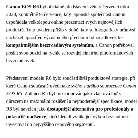
Canon EOS R6
byl oficiálně představen světu v červenci roku
2020, konkrétně 9. července, kdy japonská společnost Canon
uspořádala velkolepou online prezentaci svých nejnovějších
produktů. Toto uvedení přišlo v době, kdy se fotografický průmysl
nacházel uprostřed významného přechodu od zrcadlovek ke
kompaktnějším bezzrcadlovým systémům
, a Canon potřeboval
posílit svou pozici na rychle se rozvíjejícím trhu plnoformátových
bezzrcadlovek.
Představení modelu R6 bylo součástí širší produktové strategie, při
které Canon současně uvedl také
svého staršího sourozence Canon
EOS R5
. Zatímco R5 byl pozicionován jako vlajková loď s
důrazem na maximální rozlišení a nejmodernější specifikace, model
R6 byl navržen jako
dostupnější alternativa pro profesionály a
pokročilé nadšence
, kteří hledali vynikající výkon bez nutnosti
investovat do nejvyššího cenového segmentu.