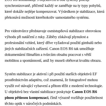
synchronizovaně, přičemž každý se zaměřuje na ty typy pohybů,
které dokáže nejlépe kompenzovat. Výsledkem je stabilizace, která
překonává možnosti kteréhokoliv samostatného systému.
Pro videotvůrce představuje osmistupňová stabilizace obrovskou
výhodu při natáčení z ruky. Záběry získávají plynulost a
profesionální vzhled, který dříve vyžadoval použití gimbalů nebo
jiných stabilizačních zařízení. Canon EOS R6 tak umožňuje
dokumentární filmařům a tvůrcům obsahu pracovat s větší
mobilitou a spontánností, aniž by museli obětovat kvalitu obrazu.
Systém stabilizace je aktivní i při použití starších objektivů EF
prostřednictvím adaptéru, což znamená, že fotografové mohou
využít své stávající vybavení a přitom těžit z moderní technologie.
U objektivů bez vlastní stabilizace poskytuje
Canon EOS R6
plnou pětiosou kompenzaci
, čímž výrazně rozšiřuje použitelnost
těchto optik v náročných podmínkách.