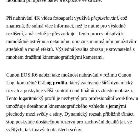
flexibilitu při úpravě barev a expozice ve střižně.
Při nahrávání 4K videa fotoaparát využívá
přepixelování
, což
znamená, že snímá více informací, než je nutné pro výsledné
rozlišení, a následně je převzorkuje. Tento proces přispívá k
mimořádně ostrému a detailnímu obrazu s minimálním množstvím
artefaktů a moiré efektů. Výsledná kvalita obrazu je srovnatelná s
mnohem dražšími kinematografickými kamerami.
Canon EOS R6 nabízí také možnost nahrávání v režimu Canon
Log, konkrétně
C-Log profilu
, který zachycuje širší dynamický
rozsah a poskytuje větší kontrolu nad finálním vzhledem obrazu.
Tento logaritmický profil je nezbytný pro profesionální workflow a
umožňuje dosáhnout kinematografického vzhledu s jemnými
přechody mezi světly a stíny. Dynamický rozsah přibližně třináct
stop poskytuje dostatečnou rezervu pro zachování detailů jak ve
světlých, tak tmavých oblastech scény.