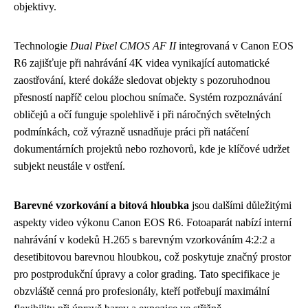
objektivy.
Technologie
Dual Pixel CMOS AF II
integrovaná v Canon EOS
R6 zajišťuje při nahrávání 4K videa vynikající automatické
zaostřování, které dokáže sledovat objekty s pozoruhodnou
přesností napříč celou plochou snímače. Systém rozpoznávání
obličejů a očí funguje spolehlivě i při náročných světelných
podmínkách, což výrazně usnadňuje práci při natáčení
dokumentárních projektů nebo rozhovorů, kde je klíčové udržet
subjekt neustále v ostření.
Barevné vzorkování a bitová hloubka
jsou dalšími důležitými
aspekty video výkonu Canon EOS R6. Fotoaparát nabízí interní
nahrávání v kodeků H.265 s barevným vzorkováním 4:2:2 a
desetibitovou barevnou hloubkou, což poskytuje značný prostor
pro postprodukční úpravy a color grading. Tato specifikace je
obzvláště cenná pro profesionály, kteří potřebují maximální