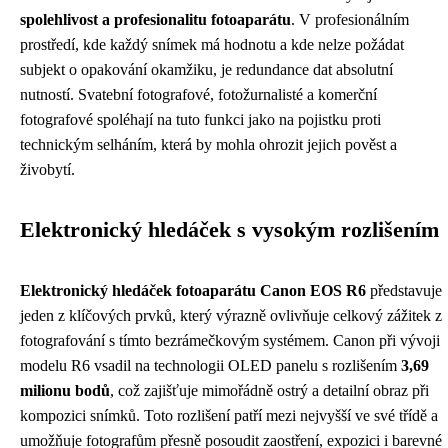
spolehlivost a profesionalitu fotoaparátu
. V profesionálním
prostředí, kde každý snímek má hodnotu a kde nelze požádat
subjekt o opakování okamžiku, je redundance dat absolutní
nutností. Svatební fotografové, fotožurnalisté a komerční
fotografové spoléhají na tuto funkci jako na pojistku proti
technickým selháním, která by mohla ohrozit jejich pověst a
živobytí.
Elektronický hledáček s vysokým rozlišením
Elektronický hledáček fotoaparátu Canon EOS R6
představuje
jeden z klíčových prvků, který výrazně ovlivňuje celkový zážitek z
fotografování s tímto bezrámečkovým systémem. Canon při vývoji
modelu R6 vsadil na technologii OLED panelu s rozlišením
3,69
milionu bodů
, což zajišťuje mimořádně ostrý a detailní obraz při
kompozici snímků. Toto rozlišení patří mezi nejvyšší ve své třídě a
umožňuje fotografům přesně posoudit zaostření, expozici i barevné