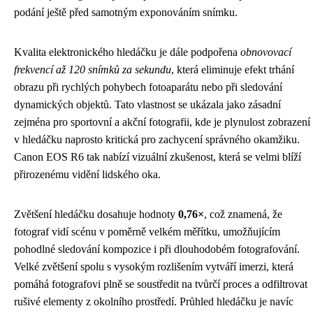
podání ještě před samotným exponováním snímku.
Kvalita elektronického hledáčku je dále podpořena
obnovovací
frekvencí až 120 snímků za sekundu
, která eliminuje efekt trhání
obrazu při rychlých pohybech fotoaparátu nebo při sledování
dynamických objektů. Tato vlastnost se ukázala jako zásadní
zejména pro sportovní a akční fotografii, kde je plynulost zobrazení
v hledáčku naprosto kritická pro zachycení správného okamžiku.
Canon EOS R6 tak nabízí vizuální zkušenost, která se velmi blíží
přirozenému vidění lidského oka.
Zvětšení hledáčku dosahuje hodnoty
0,76×
, což znamená, že
fotograf vidí scénu v poměrně velkém měřítku, umožňujícím
pohodlné sledování kompozice i při dlouhodobém fotografování.
Velké zvětšení spolu s vysokým rozlišením vytváří imerzi, která
pomáhá fotografovi plně se soustředit na tvůrčí proces a odfiltrovat
rušivé elementy z okolního prostředí. Průhled hledáčku je navíc