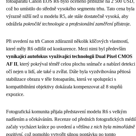
fotoaparátu Canon EOS R6 bylo oceněno přibližně na 2 500 USD,
což ho umístilo do středně vysokého segmentu trhu. Tato cena byla
výrazně nižší než u modelu R5, ale stále dostatečně vysoká, aby
odrážela
pokročilé technologie a profesionální zaměření
přístroje.
Při uvedení na trh Canon zdůraznil několik klíčových vlastností,
které měly R6 odlišit od konkurence. Mezi nimi byl především
vynikající autofokus využívající technologii Dual Pixel CMOS
AF II
, který pokrýval téměř celou plochu snímače a nabízel detekci
očí nejen u lidí, ale také u zvířat. Dále byla vyzdvihována pětiosá
stabilizace obrazu v těle fotoaparátu, která ve spolupráci s
kompatibilními objektivy dokázala kompenzovat až 8 stupňů
expozice.
Fotografická komunita přijala představení modelu R6 s velkým
nadšením a očekáváním. Recenze od předních fotografických médií
začaly vycházet krátce po uvedení a
většina z nich byla mimořádně
pozitivní
, což pomohlo vytvořit silnou poptávku po tomto