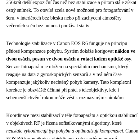
256krát delší expoziční čas než bez stabilizace a přitom stále získat
ostrý snímek. To otevírá zcela nové možnosti pro fotografování v
šeru, v interiérech bez blesku nebo při zachycení atmosféry
večerních scén bez nutnosti používat stativ.
Technologie stabilizace v Canon EOS R6 funguje na principu
pětiosé kompenzace pohybu. Systém dokáže korigovat
náklon ve
dvou osách, posun ve dvou osách a rotaci kolem optické osy
.
Senzor fotoaparátu je uložen na speciálním mechanismu, který
reaguje na data z gyroskopických senzorů a v reálném čase
kompenzuje jakýkoliv nechtěný pohyb kamery. Tato komplexní
korekce je obzvláště účinná při práci s teleobjektivy, kde i
sebemenší chvění rukou může vést k rozmazaným snímkům.
Koordinace mezi stabilizací v těle fotoaparátu a optickou stabilizací
v objektivech RF je řízena sofistikovanými algoritmy, které
neustále vyhodnocují typ pohybu a optimalizují kompenzaci
. Canon
EOS R6 komunikuje s objektivem a oba systémy pracují