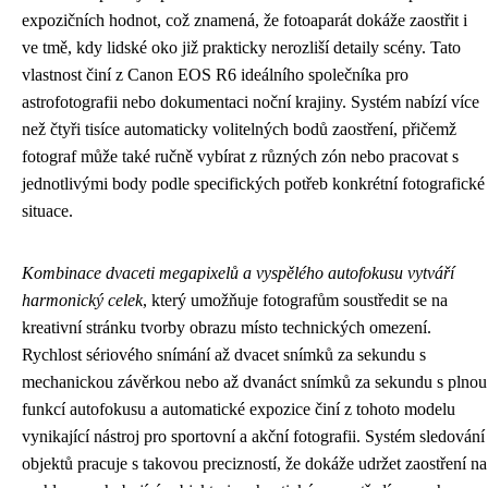
expozičních hodnot, což znamená, že fotoaparát dokáže zaostřit i
ve tmě, kdy lidské oko již prakticky nerozliší detaily scény. Tato
vlastnost činí z Canon EOS R6 ideálního společníka pro
astrofotografii nebo dokumentaci noční krajiny. Systém nabízí více
než čtyři tisíce automaticky volitelných bodů zaostření, přičemž
fotograf může také ručně vybírat z různých zón nebo pracovat s
jednotlivými body podle specifických potřeb konkrétní fotografické
situace.
Kombinace dvaceti megapixelů a vyspělého autofokusu vytváří
harmonický celek
, který umožňuje fotografům soustředit se na
kreativní stránku tvorby obrazu místo technických omezení.
Rychlost sériového snímání až dvacet snímků za sekundu s
mechanickou závěrkou nebo až dvanáct snímků za sekundu s plnou
funkcí autofokusu a automatické expozice činí z tohoto modelu
vynikající nástroj pro sportovní a akční fotografii. Systém sledování
objektů pracuje s takovou precizností, že dokáže udržet zaostření na