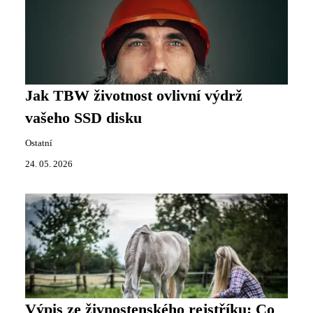
Jak TBW životnost ovlivní výdrž
vašeho SSD disku
Ostatní
24. 05. 2026
Výpis ze živnostenského rejstříku: Co