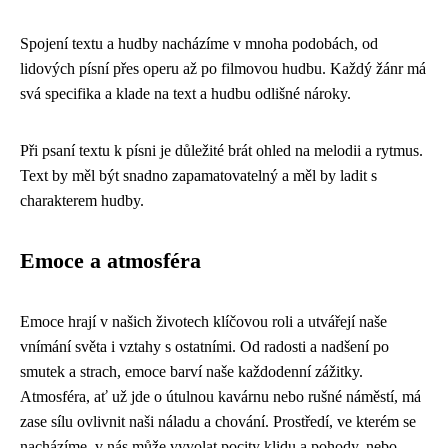
Spojení textu a hudby nacházíme v mnoha podobách, od
lidových písní přes operu až po filmovou hudbu. Každý žánr má
svá specifika a klade na text a hudbu odlišné nároky.
Při psaní textu k písni je důležité brát ohled na melodii a rytmus.
Text by měl být snadno zapamatovatelný a měl by ladit s
charakterem hudby.
Emoce a atmosféra
Emoce hrají v našich životech klíčovou roli a utvářejí naše
vnímání světa i vztahy s ostatními. Od radosti a nadšení po
smutek a strach, emoce barví naše každodenní zážitky.
Atmosféra, ať už jde o útulnou kavárnu nebo rušné náměstí, má
zase sílu ovlivnit naši náladu a chování. Prostředí, ve kterém se
nacházíme, v nás může vyvolat pocity klidu a pohody, nebo