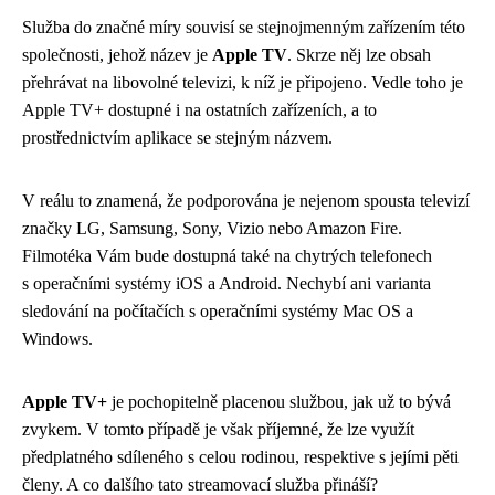
Služba do značné míry souvisí se stejnojmenným zařízením této
společnosti, jehož název je
Apple TV
. Skrze něj lze obsah
přehrávat na libovolné televizi, k níž je připojeno. Vedle toho je
Apple TV+ dostupné i na ostatních zařízeních, a to
prostřednictvím aplikace se stejným názvem.
V reálu to znamená, že podporována je nejenom spousta televizí
značky LG, Samsung, Sony, Vizio nebo Amazon Fire.
Filmotéka Vám bude dostupná také na chytrých telefonech
s operačními systémy iOS a Android. Nechybí ani varianta
sledování na počítačích s operačními systémy Mac OS a
Windows.
Apple TV+
je pochopitelně placenou službou, jak už to bývá
zvykem. V tomto případě je však příjemné, že lze využít
předplatného sdíleného s celou rodinou, respektive s jejími pěti
členy. A co dalšího tato streamovací služba přináší?