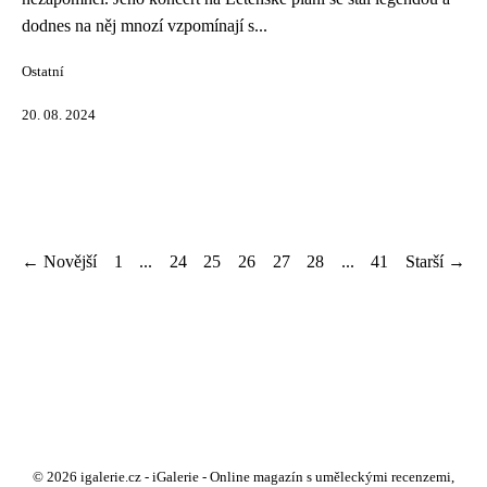
dodnes na něj mnozí vzpomínají s...
Ostatní
20. 08. 2024
← Novější
1
...
24
25
26
27
28
...
41
Starší →
© 2026 igalerie.cz - iGalerie - Online magazín s uměleckými recenzemi,