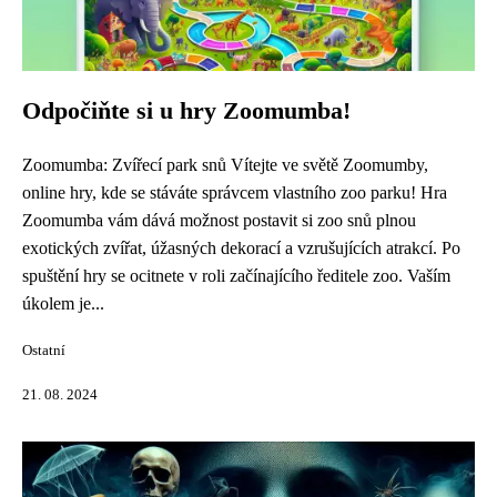
Odpočiňte si u hry Zoomumba!
Zoomumba: Zvířecí park snů Vítejte ve světě Zoomumby,
online hry, kde se stáváte správcem vlastního zoo parku! Hra
Zoomumba vám dává možnost postavit si zoo snů plnou
exotických zvířat, úžasných dekorací a vzrušujících atrakcí. Po
spuštění hry se ocitnete v roli začínajícího ředitele zoo. Vaším
úkolem je...
Ostatní
21. 08. 2024