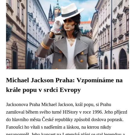
Michael Jackson Praha: Vzpomínáme na
krále popu v srdci Evropy
Jacksonova Praha Michael Jackson, král popu, si Prahu
zamiloval během svého turné HIStory v roce 1996. Jeho příjezd
do hlavního města České republiky způsobil doslova poprask.
Fanoušci ho vítali s nadšením a láskou, na kterou nikdy
nezapomněl. Jeho koncert na Letenské pláni se stal legendou a