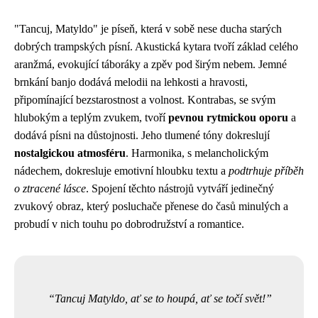
"Tancuj, Matyldo" je píseň, která v sobě nese ducha starých
dobrých trampských písní. Akustická kytara tvoří základ celého
aranžmá, evokující táboráky a zpěv pod širým nebem. Jemné
brnkání banjo dodává melodii na lehkosti a hravosti,
připomínající bezstarostnost a volnost. Kontrabas, se svým
hlubokým a teplým zvukem, tvoří
pevnou rytmickou oporu
a
dodává písni na důstojnosti. Jeho tlumené tóny dokreslují
nostalgickou atmosféru
. Harmonika, s melancholickým
nádechem, dokresluje emotivní hloubku textu a
podtrhuje příběh
o ztracené lásce
. Spojení těchto nástrojů vytváří jedinečný
zvukový obraz, který posluchače přenese do časů minulých a
probudí v nich touhu po dobrodružství a romantice.
Tancuj Matyldo, ať se to houpá, ať se točí svět!