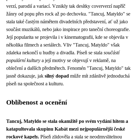
verzí, parodií a variací. Vznikly tak desítky coververzí napříč
žánry od popu přes rock až po dechovku. "Tancuj, Matyldo" se
stala také častým námětem divadelních představení, ať už jako
součást muzikálů, nebo jako inspirace pro taneční choreografie.
Její popularita se projevila i v kinematografii, kde se objevila v
několika filmech a seriálech. Vliv "Tancuj, Matyldo" však
zdaleka nekončí u hudby a divadla. Píseň se stala
součástí
populární kultury
a její motivy se objevují v reklamě, na
oblečení a dalších předmětech. Fenomén "Tancuj, Matyldo" tak
jasně dokazuje, jak
silný dopad
může mít zdánlivě jednoduchá
píseň na společnost a kulturu.
Oblíbenost a ocenění
Tancuj, Matyldo se stala okamžitě po svém vydání hitem a
katapultovala skupinu Kabát mezi nejpopulárnější české
rockové kapely.
Píseň zlidověla a stala se neodmyslitelnou