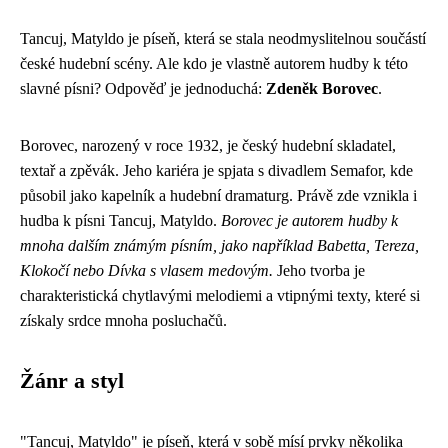
Tancuj, Matyldo je píseň, která se stala neodmyslitelnou součástí
české hudební scény. Ale kdo je vlastně autorem hudby k této
slavné písni? Odpověď je jednoduchá:
Zdeněk Borovec
.
Borovec, narozený v roce 1932, je český hudební skladatel,
textař a zpěvák. Jeho kariéra je spjata s divadlem Semafor, kde
působil jako kapelník a hudební dramaturg. Právě zde vznikla i
hudba k písni Tancuj, Matyldo.
Borovec je autorem hudby k
mnoha dalším známým písním, jako například Babetta, Tereza,
Klokočí nebo Dívka s vlasem medovým.
Jeho tvorba je
charakteristická chytlavými melodiemi a vtipnými texty, které si
získaly srdce mnoha posluchačů.
Žánr a styl
"Tancuj, Matyldo" je píseň, která v sobě mísí prvky několika