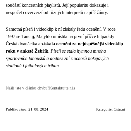
součástí koncertních playlistů. Její popularitu dokazuje i
nespočet coververzí od různých interpretů napříč žánry.
Samotná píseň i videoklip k ní získaly řadu ocenění. V roce
1997 se Tancuj, Matyldo umístila na první příčce hitparády
Česká dvanáctka a
získala ocenění za nejúspěšnější videoklip
roku v anketě Žebřík
.
Píseň se stala hymnou mnoha
sportovních fanoušků a dodnes zní z ochozů hokejových
stadionů i fotbalových tribun.
Našli jste v článku chybu?
Kontaktujte nás
Publikováno: 21. 08. 2024
Kategorie:
Ostatní