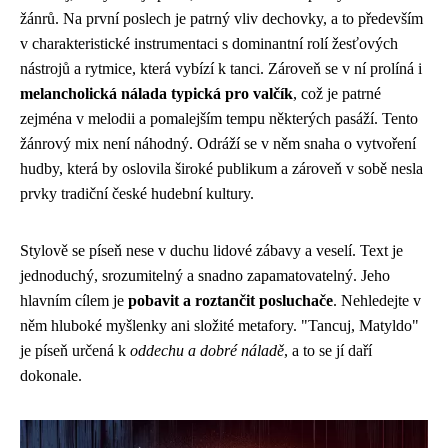
žánrů. Na první poslech je patrný vliv dechovky, a to především
v charakteristické instrumentaci s dominantní rolí žesťových
nástrojů a rytmice, která vybízí k tanci. Zároveň se v ní prolíná i
melancholická nálada typická pro valčík
, což je patrné
zejména v melodii a pomalejším tempu některých pasáží. Tento
žánrový mix není náhodný. Odráží se v něm snaha o vytvoření
hudby, která by oslovila široké publikum a zároveň v sobě nesla
prvky tradiční české hudební kultury.
Stylově se píseň nese v duchu lidové zábavy a veselí. Text je
jednoduchý, srozumitelný a snadno zapamatovatelný. Jeho
hlavním cílem je
pobavit a roztančit posluchače
. Nehledejte v
něm hluboké myšlenky ani složité metafory. "Tancuj, Matyldo"
je píseň určená k
oddechu a dobré náladě
, a to se jí daří
dokonale.