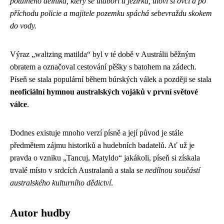
potulného dělníka, který se utáboří u jezírka, uloví si ovci a po
příchodu policie a majitele pozemku spáchá sebevraždu skokem
do vody.
Výraz „waltzing matilda“ byl v té době v Austrálii běžným
obratem a označoval cestování pěšky s batohem na zádech.
Píseň se stala populární během búrských válek a později se stala
neoficiální hymnou australských vojáků v první světové
válce
.
Dodnes existuje mnoho verzí písně a její původ je stále
předmětem zájmu historiků a hudebních badatelů. Ať už je
pravda o vzniku „Tancuj, Matyldo“ jakákoli, píseň si získala
trvalé místo v srdcích Australanů a stala se
nedílnou součástí
australského kulturního dědictví
.
Autor hudby