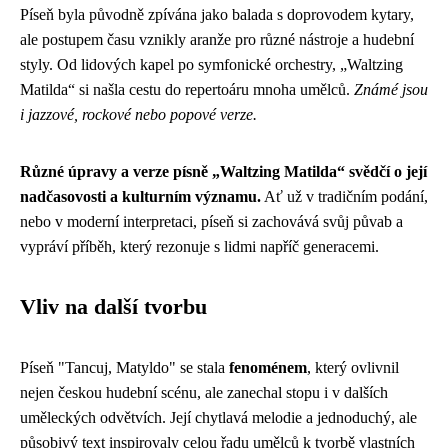
Píseň byla původně zpívána jako balada s doprovodem kytary,
ale postupem času vznikly aranže pro různé nástroje a hudební
styly. Od lidových kapel po symfonické orchestry, „Waltzing
Matilda“ si našla cestu do repertoáru mnoha umělců.
Známé jsou
i jazzové, rockové nebo popové verze.
Různé úpravy a verze písně „Waltzing Matilda“ svědčí o její
nadčasovosti a kulturním významu.
Ať už v tradičním podání,
nebo v moderní interpretaci, píseň si zachovává svůj půvab a
vypráví příběh, který rezonuje s lidmi napříč generacemi.
Vliv na další tvorbu
Píseň "Tancuj, Matyldo" se stala
fenoménem
, který ovlivnil
nejen českou hudební scénu, ale zanechal stopu i v dalších
uměleckých odvětvích. Její chytlavá melodie a jednoduchý, ale
působivý text inspirovaly celou řadu umělců k tvorbě vlastních