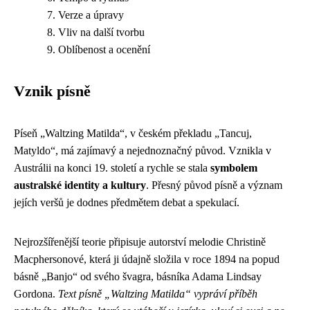
Verze a úpravy
Vliv na další tvorbu
Oblíbenost a ocenění
Vznik písně
Píseň „Waltzing Matilda“, v českém překladu „Tancuj,
Matyldo“, má zajímavý a nejednoznačný původ. Vznikla v
Austrálii na konci 19. století a rychle se stala
symbolem
australské identity a kultury
. Přesný původ písně a význam
jejích veršů je dodnes předmětem debat a spekulací.
Nejrozšířenější teorie připisuje autorství melodie Christině
Macphersonové, která ji údajně složila v roce 1894 na popud
básně „Banjo“ od svého švagra, básníka Adama Lindsay
Gordona.
Text písně „Waltzing Matilda“ vypráví příběh