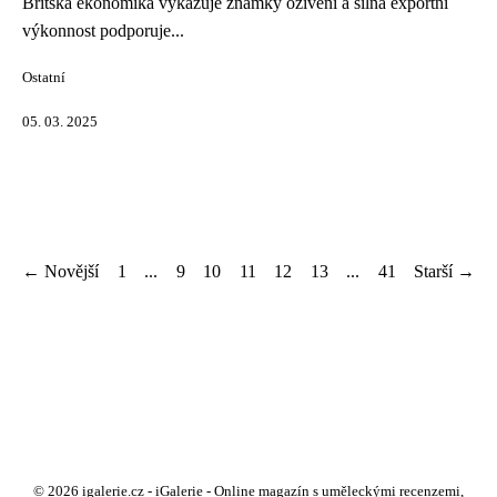
Britská ekonomika vykazuje známky oživení a silná exportní
výkonnost podporuje...
Ostatní
05. 03. 2025
← Novější
1
...
9
10
11
12
13
...
41
Starší →
© 2026 igalerie.cz - iGalerie - Online magazín s uměleckými recenzemi,