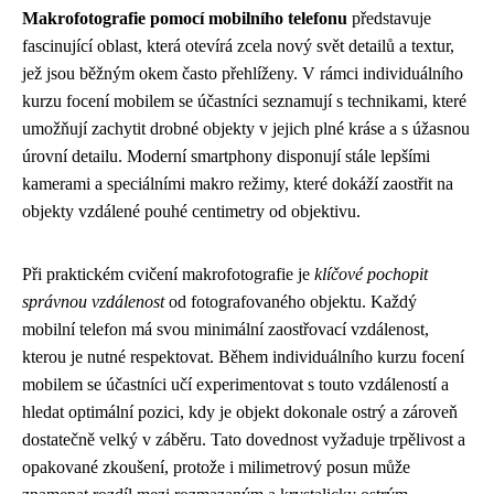
Makrofotografie pomocí mobilního telefonu
představuje
fascinující oblast, která otevírá zcela nový svět detailů a textur,
jež jsou běžným okem často přehlíženy. V rámci individuálního
kurzu focení mobilem se účastníci seznamují s technikami, které
umožňují zachytit drobné objekty v jejich plné kráse a s úžasnou
úrovní detailu. Moderní smartphony disponují stále lepšími
kamerami a speciálními makro režimy, které dokáží zaostřit na
objekty vzdálené pouhé centimetry od objektivu.
Při praktickém cvičení makrofotografie je
klíčové pochopit
správnou vzdálenost
od fotografovaného objektu. Každý
mobilní telefon má svou minimální zaostřovací vzdálenost,
kterou je nutné respektovat. Během individuálního kurzu focení
mobilem se účastníci učí experimentovat s touto vzdáleností a
hledat optimální pozici, kdy je objekt dokonale ostrý a zároveň
dostatečně velký v záběru. Tato dovednost vyžaduje trpělivost a
opakované zkoušení, protože i milimetrový posun může