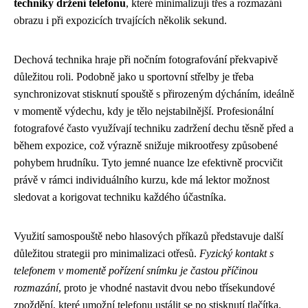
techniky držení telefonu
, které minimalizují třes a rozmazání
obrazu i při expozicích trvajících několik sekund.
Dechová technika hraje při nočním fotografování překvapivě
důležitou roli. Podobně jako u sportovní střelby je třeba
synchronizovat stisknutí spouště s přirozeným dýcháním, ideálně
v momentě výdechu, kdy je tělo nejstabilnější. Profesionální
fotografové často využívají techniku zadržení dechu těsně před a
během expozice, což výrazně snižuje mikrootřesy způsobené
pohybem hrudníku. Tyto jemné nuance lze efektivně procvičit
právě v rámci individuálního kurzu, kde má lektor možnost
sledovat a korigovat techniku každého účastníka.
Využití samospouště nebo hlasových příkazů představuje další
důležitou strategii pro minimalizaci otřesů.
Fyzický kontakt s
telefonem v momentě pořízení snímku je častou příčinou
rozmazání
, proto je vhodné nastavit dvou nebo třísekundové
zpoždění, které umožní telefonu ustálit se po stisknutí tlačítka.