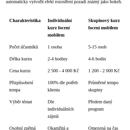
automaticky vytvořit efekt rozostření pozadí známý jako bokeh.
Charakteristika
Individuální
Skupinový kurz
kurz focení
focení mobilem
mobilem
Počet účastníků
1 osoba
5-15 osob
Délka kurzu
2-4 hodiny
4-6 hodin
Cena kurzu
2 500 - 4 000 Kč
1 200 - 2 000 Kč
Přizpůsobení
100% dle potřeb
Průměrné tempo
tempa
klienta
skupiny
Výběr témat
Dle
Předem daný
individuálních
program
zájmů
Osobní zpětná
Okamžitá a
Omezená na čas