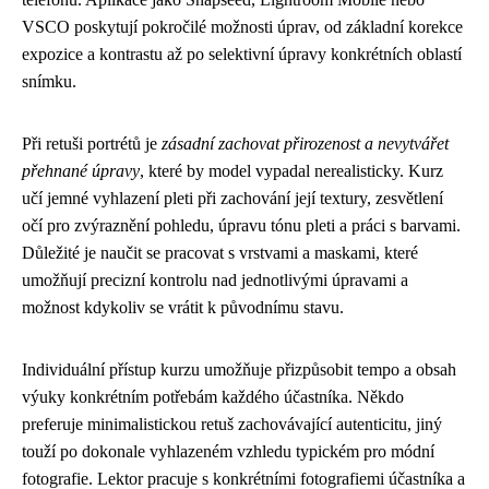
VSCO poskytují pokročilé možnosti úprav, od základní korekce
expozice a kontrastu až po selektivní úpravy konkrétních oblastí
snímku.
Při retuši portrétů je
zásadní zachovat přirozenost a nevytvářet
přehnané úpravy
, které by model vypadal nerealisticky. Kurz
učí jemné vyhlazení pleti při zachování její textury, zesvětlení
očí pro zvýraznění pohledu, úpravu tónu pleti a práci s barvami.
Důležité je naučit se pracovat s vrstvami a maskami, které
umožňují precizní kontrolu nad jednotlivými úpravami a
možnost kdykoliv se vrátit k původnímu stavu.
Individuální přístup kurzu umožňuje přizpůsobit tempo a obsah
výuky konkrétním potřebám každého účastníka. Někdo
preferuje minimalistickou retuš zachovávající autenticitu, jiný
touží po dokonale vyhlazeném vzhledu typickém pro módní
fotografie. Lektor pracuje s konkrétními fotografiemi účastníka a