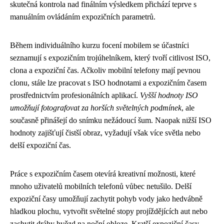
skutečná kontrola nad finálním výsledkem přichází teprve s
manuálním ovládáním expozičních parametrů.
Během individuálního kurzu focení mobilem se účastníci
seznamují s expozičním trojúhelníkem, který tvoří citlivost ISO,
clona a expoziční čas. Ačkoliv mobilní telefony mají pevnou
clonu, stále lze pracovat s ISO hodnotami a expozičním časem
prostřednictvím profesionálních aplikací.
Vyšší hodnoty ISO
umožňují fotografovat za horších světelných podmínek
, ale
současně přinášejí do snímku nežádoucí šum. Naopak nižší ISO
hodnoty zajišťují čistší obraz, vyžadují však více světla nebo
delší expoziční čas.
Práce s expozičním časem otevírá kreativní možnosti, které
mnoho uživatelů mobilních telefonů vůbec netušilo. Delší
expoziční časy umožňují zachytit pohyb vody jako hedvábně
hladkou plochu, vytvořit světelné stopy projíždějících aut nebo
zachytit dráhy hvězd na noční obloze. Kratší expoziční časy