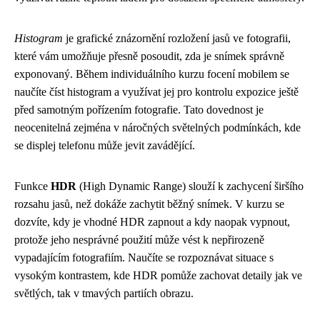
Histogram
je grafické znázornění rozložení jasů ve fotografii,
které vám umožňuje přesně posoudit, zda je snímek správně
exponovaný. Během individuálního kurzu focení mobilem se
naučíte číst histogram a využívat jej pro kontrolu expozice ještě
před samotným pořízením fotografie. Tato dovednost je
neocenitelná zejména v náročných světelných podmínkách, kde
se displej telefonu může jevit zavádějící.
Funkce
HDR
(High Dynamic Range) slouží k zachycení širšího
rozsahu jasů, než dokáže zachytit běžný snímek. V kurzu se
dozvíte, kdy je vhodné HDR zapnout a kdy naopak vypnout,
protože jeho nesprávné použití může vést k nepřirozeně
vypadajícím fotografiím. Naučíte se rozpoznávat situace s
vysokým kontrastem, kde HDR pomůže zachovat detaily jak ve
světlých, tak v tmavých partiích obrazu.