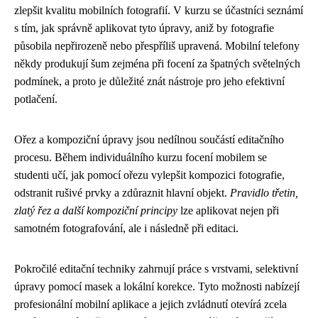
zlepšit kvalitu mobilních fotografií. V kurzu se účastníci seznámí
s tím, jak správně aplikovat tyto úpravy, aniž by fotografie
působila nepřirozeně nebo přespříliš upravená. Mobilní telefony
někdy produkují šum zejména při focení za špatných světelných
podmínek, a proto je důležité znát nástroje pro jeho efektivní
potlačení.
Ořez a kompoziční úpravy jsou nedílnou součástí editačního
procesu. Během individuálního kurzu focení mobilem se
studenti učí, jak pomocí ořezu vylepšit kompozici fotografie,
odstranit rušivé prvky a zdůraznit hlavní objekt.
Pravidlo třetin,
zlatý řez a další kompoziční principy
lze aplikovat nejen při
samotném fotografování, ale i následně při editaci.
Pokročilé editační techniky zahrnují práce s vrstvami, selektivní
úpravy pomocí masek a lokální korekce. Tyto možnosti nabízejí
profesionální mobilní aplikace a jejich zvládnutí otevírá zcela