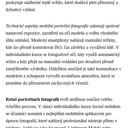
poskytuje nádherné teplé světlo, které dodává pleti přirozený a
lichotivý vzhled.
Technické aspekty mobilní portrétní fotografie
zahrnují správné
nastavení expozice, zaostření na oči modelu a volbu vhodného
úhlu snímání. Moderní smartphony nabízejí manuální režimy,
kde lze přesně kontrolovat ISO, čas závěrky a vyvážení bílé. V
individuálním kurzu se fotografové učí, kdy využít automatický
režim a kdy přejít na manuální ovládání pro dosažení přesně
zamýšleného výsledku. Důležitou součástí je také komunikace s
modelem a schopnost vytvořit uvolněnou atmosféru, která se
promítne do přirozenosti zachycených výrazů.
Retuš portrétních fotografií
tvoří nedílnou součást celého
tvůrčího procesu. V rámci individuálního kurzu focení mobilem
se účastníci seznámí s nejlepšími mobilními aplikacemi pro
úpravu fotografií, které nabízejí profesionální nástroje přímo v
telefonu. Aplikace jako Snapseed, Lightroom Mobile nebo