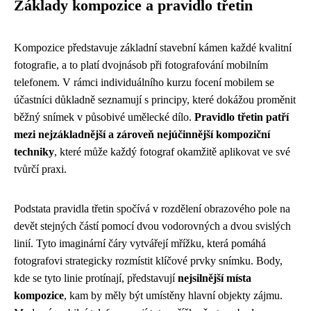
Základy kompozice a pravidlo třetin
Kompozice představuje základní stavební kámen každé kvalitní
fotografie, a to platí dvojnásob při fotografování mobilním
telefonem. V rámci individuálního kurzu focení mobilem se
účastníci důkladně seznamují s principy, které dokážou proměnit
běžný snímek v působivé umělecké dílo.
Pravidlo třetin patří
mezi nejzákladnější a zároveň nejúčinnější kompoziční
techniky
, které může každý fotograf okamžitě aplikovat ve své
tvůrčí praxi.
Podstata pravidla třetin spočívá v rozdělení obrazového pole na
devět stejných částí pomocí dvou vodorovných a dvou svislých
linií. Tyto imaginární čáry vytvářejí mřížku, která pomáhá
fotografovi strategicky rozmístit klíčové prvky snímku. Body,
kde se tyto linie protínají, představují
nejsilnější místa
kompozice
, kam by měly být umístěny hlavní objekty zájmu.