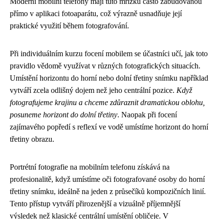
Moderní mobilní telefony mají tuto mřížku často zabudovanou
přímo v aplikaci fotoaparátu, což výrazně usnadňuje její
praktické využití během fotografování.
Při individuálním kurzu focení mobilem se účastníci učí, jak toto
pravidlo vědomě využívat v různých fotografických situacích.
Umístění horizontu do horní nebo dolní třetiny snímku například
vytváří zcela odlišný dojem než jeho centrální pozice.
Když
fotografujeme krajinu a chceme zdůraznit dramatickou oblohu,
posuneme horizont do dolní třetiny
. Naopak při focení
zajímavého popředí s reflexí ve vodě umístíme horizont do horní
třetiny obrazu.
Portrétní fotografie na mobilním telefonu získává na
profesionalitě, když umístíme oči fotografované osoby do horní
třetiny snímku, ideálně na jeden z průsečíků kompozičních linií.
Tento přístup vytváří přirozenější a vizuálně příjemnější
výsledek než klasické centrální umístění obličeje. V