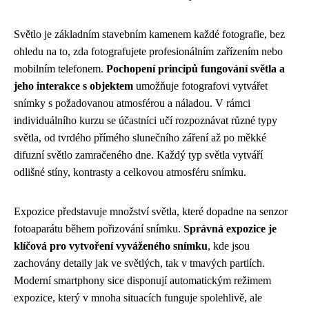
Světlo je základním stavebním kamenem každé fotografie, bez
ohledu na to, zda fotografujete profesionálním zařízením nebo
mobilním telefonem.
Pochopení principů fungování světla a
jeho interakce s objektem
umožňuje fotografovi vytvářet
snímky s požadovanou atmosférou a náladou. V rámci
individuálního kurzu se účastníci učí rozpoznávat různé typy
světla, od tvrdého přímého slunečního záření až po měkké
difuzní světlo zamračeného dne. Každý typ světla vytváří
odlišné stíny, kontrasty a celkovou atmosféru snímku.
Expozice představuje množství světla, které dopadne na senzor
fotoaparátu během pořizování snímku.
Správná expozice je
klíčová pro vytvoření vyváženého snímku
, kde jsou
zachovány detaily jak ve světlých, tak v tmavých partiích.
Moderní smartphony sice disponují automatickým režimem
expozice, který v mnoha situacích funguje spolehlivě, ale