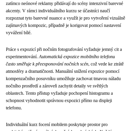
zatímco neónové reklamy přidávají do scény intenzivní barevné
akcenty. V rámci individuálního kurzu se účastníci naučí
rozpoznat tyto barevné nuance a využít je pro vytvoření vizuálně
zajímavých kompozic, případně je korigovat pomocí nastavení
vyvážení bílé.
Práce s expozicí při nočním fotografování vyžaduje jemný cit a
experimentování.
Automatická expozice mobilního telefonu
často směřuje k přeexponování nočních scén
, což vede ke ztrátě
atmosféry a dramatičnosti. Manuální snížení expozice pomocí
kompenzačního posuvníku umožňuje zachovat tmavou náladu
nočního prostředí a zároveň zachytit detaily ve světlých
oblastech. Tento přístup vyžaduje pochopení histogramu a
schopnost vyhodnotit správnou expozici přímo na displeji
telefonu.
Individuální kurz focení mobilem poskytuje prostor pro