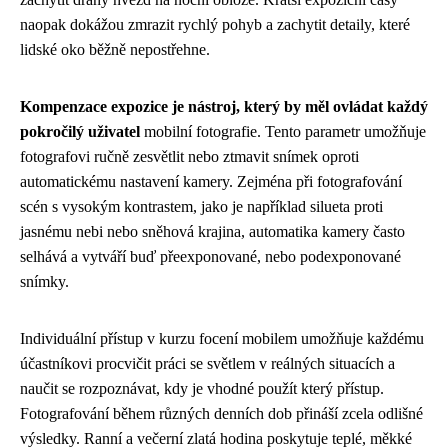
naopak dokážou zmrazit rychlý pohyb a zachytit detaily, které
lidské oko běžně nepostřehne.
Kompenzace expozice je nástroj, který by měl ovládat každý
pokročilý uživatel
mobilní fotografie. Tento parametr umožňuje
fotografovi ručně zesvětlit nebo ztmavit snímek oproti
automatickému nastavení kamery. Zejména při fotografování
scén s vysokým kontrastem, jako je například silueta proti
jasnému nebi nebo sněhová krajina, automatika kamery často
selhává a vytváří buď přeexponované, nebo podexponované
snímky.
Individuální přístup v kurzu focení mobilem umožňuje každému
účastníkovi procvičit práci se světlem v reálných situacích a
naučit se rozpoznávat, kdy je vhodné použít který přístup.
Fotografování během různých denních dob přináší zcela odlišné
výsledky. Ranní a večerní zlatá hodina poskytuje teplé, měkké