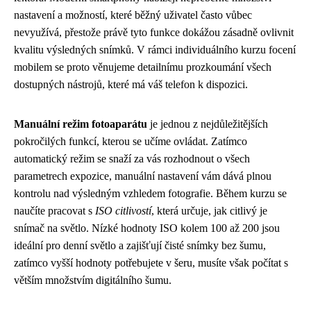
nastavení a možností, které běžný uživatel často vůbec
nevyužívá, přestože právě tyto funkce dokážou zásadně ovlivnit
kvalitu výsledných snímků. V rámci individuálního kurzu focení
mobilem se proto věnujeme detailnímu prozkoumání všech
dostupných nástrojů, které má váš telefon k dispozici.
Manuální režim fotoaparátu
je jednou z nejdůležitějších
pokročilých funkcí, kterou se učíme ovládat. Zatímco
automatický režim se snaží za vás rozhodnout o všech
parametrech expozice, manuální nastavení vám dává plnou
kontrolu nad výsledným vzhledem fotografie. Během kurzu se
naučíte pracovat s
ISO citlivostí
, která určuje, jak citlivý je
snímač na světlo. Nízké hodnoty ISO kolem 100 až 200 jsou
ideální pro denní světlo a zajišťují čisté snímky bez šumu,
zatímco vyšší hodnoty potřebujete v šeru, musíte však počítat s
větším množstvím digitálního šumu.