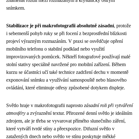
znamenat rozdíl mezi rozmazaným a krystalicky ostrým
snímkem.
Stabilizace je při makrofotografii absolutně zásadní
, protože
i sebemenší pohyb ruky se při focení z bezprostřední blízkosti
projeví výrazným rozmazáním. V praxi se osvědčuje opření
mobilního telefonu o stabilní podklad nebo využití
improvizovaných pomůcek. Někteří fotografové používají malé
stolní stativy speciálně navržené pro mobilní zařízení. Během
kurzu se účastníci učí také technice zadržení dechu v momentě
exponování snímku a využívání samospouště nebo hlasového
ovládání, které eliminuje otřesy způsobené dotykem displeje.
Světlo hraje v makrofotografii naprosto
zásadní roli při vytváření
atmosféry
a zvýraznění textur. Přirozené denní světlo je ideálním
zdrojem, ale je třeba se vyvarovat přímého slunečního záření,
které vytváří tvrdé stíny a přeexpozice. Difuzní světlo v
zatažených dnech nebo světlo ve stínu poskytuje měkké