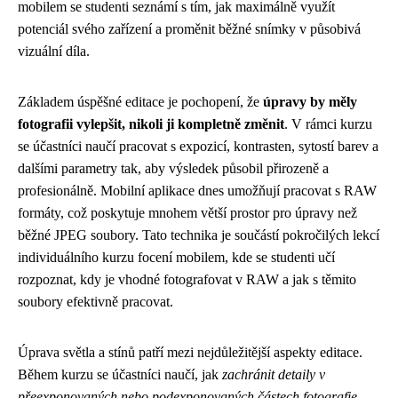
mobilem se studenti seznámí s tím, jak maximálně využít
potenciál svého zařízení a proměnit běžné snímky v působivá
vizuální díla.
Základem úspěšné editace je pochopení, že
úpravy by měly
fotografii vylepšit, nikoli ji kompletně změnit
. V rámci kurzu
se účastníci naučí pracovat s expozicí, kontrasten, sytostí barev a
dalšími parametry tak, aby výsledek působil přirozeně a
profesionálně. Mobilní aplikace dnes umožňují pracovat s RAW
formáty, což poskytuje mnohem větší prostor pro úpravy než
běžné JPEG soubory. Tato technika je součástí pokročilých lekcí
individuálního kurzu focení mobilem, kde se studenti učí
rozpoznat, kdy je vhodné fotografovat v RAW a jak s těmito
soubory efektivně pracovat.
Úprava světla a stínů patří mezi nejdůležitější aspekty editace.
Během kurzu se účastníci naučí, jak
zachránit detaily v
přeexponovaných nebo podexponovaných částech fotografie
.