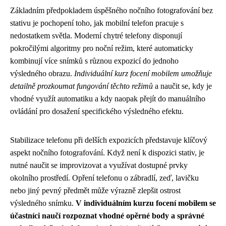
Základním předpokladem úspěšného nočního fotografování bez
stativu je pochopení toho, jak mobilní telefon pracuje s
nedostatkem světla. Moderní chytré telefony disponují
pokročilými algoritmy pro noční režim, které automaticky
kombinují více snímků s různou expozicí do jednoho
výsledného obrazu.
Individuální kurz focení mobilem umožňuje
detailně prozkoumat fungování těchto režimů
a naučit se, kdy je
vhodné využít automatiku a kdy naopak přejít do manuálního
ovládání pro dosažení specifického výsledného efektu.
Stabilizace telefonu při delších expozicích představuje klíčový
aspekt nočního fotografování. Když není k dispozici stativ, je
nutné naučit se improvizovat a využívat dostupné prvky
okolního prostředí. Opření telefonu o zábradlí, zeď, lavičku
nebo jiný pevný předmět může výrazně zlepšit ostrost
výsledného snímku.
V individuálním kurzu focení mobilem se
účastníci naučí rozpoznat vhodné opěrné body a správné