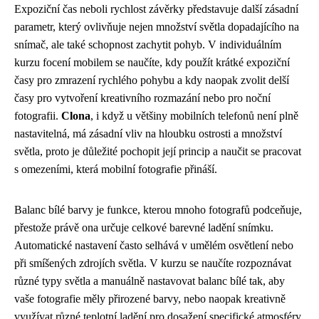
Expoziční čas neboli rychlost závěrky představuje další zásadní
parametr, který ovlivňuje nejen množství světla dopadajícího na
snímač, ale také schopnost zachytit pohyb. V individuálním
kurzu focení mobilem se naučíte, kdy použít krátké expoziční
časy pro zmrazení rychlého pohybu a kdy naopak zvolit delší
časy pro vytvoření kreativního rozmazání nebo pro noční
fotografii.
Clona
, i když u většiny mobilních telefonů není plně
nastavitelná, má zásadní vliv na hloubku ostrosti a množství
světla, proto je důležité pochopit její princip a naučit se pracovat
s omezeními, která mobilní fotografie přináší.
Balanc bílé barvy je funkce, kterou mnoho fotografů podceňuje,
přestože právě ona určuje celkové barevné ladění snímku.
Automatické nastavení často selhává v umělém osvětlení nebo
při smíšených zdrojích světla. V kurzu se naučíte rozpoznávat
různé typy světla a manuálně nastavovat balanc bílé tak, aby
vaše fotografie měly přirozené barvy, nebo naopak kreativně
využívat různé teplotní ladění pro dosažení specifické atmosféry.