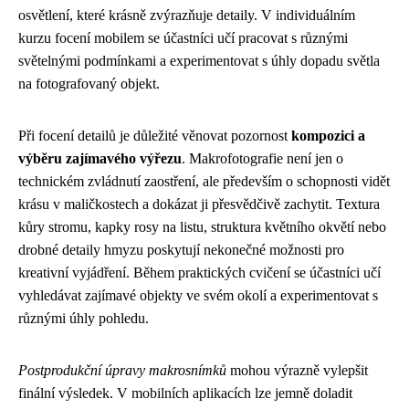
osvětlení, které krásně zvýrazňuje detaily. V individuálním
kurzu focení mobilem se účastníci učí pracovat s různými
světelnými podmínkami a experimentovat s úhly dopadu světla
na fotografovaný objekt.
Při focení detailů je důležité věnovat pozornost
kompozici a
výběru zajímavého výřezu
. Makrofotografie není jen o
technickém zvládnutí zaostření, ale především o schopnosti vidět
krásu v maličkostech a dokázat ji přesvědčivě zachytit. Textura
kůry stromu, kapky rosy na listu, struktura květního okvětí nebo
drobné detaily hmyzu poskytují nekonečné možnosti pro
kreativní vyjádření. Během praktických cvičení se účastníci učí
vyhledávat zajímavé objekty ve svém okolí a experimentovat s
různými úhly pohledu.
Postprodukční úpravy makrosnímků
mohou výrazně vylepšit
finální výsledek. V mobilních aplikacích lze jemně doladit