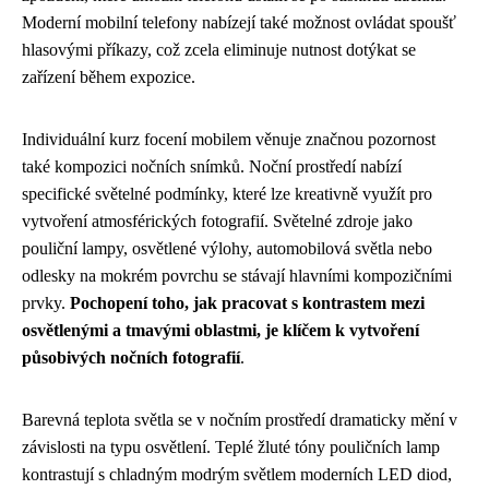
Moderní mobilní telefony nabízejí také možnost ovládat spoušť
hlasovými příkazy, což zcela eliminuje nutnost dotýkat se
zařízení během expozice.
Individuální kurz focení mobilem věnuje značnou pozornost
také kompozici nočních snímků. Noční prostředí nabízí
specifické světelné podmínky, které lze kreativně využít pro
vytvoření atmosférických fotografií. Světelné zdroje jako
pouliční lampy, osvětlené výlohy, automobilová světla nebo
odlesky na mokrém povrchu se stávají hlavními kompozičními
prvky.
Pochopení toho, jak pracovat s kontrastem mezi
osvětlenými a tmavými oblastmi, je klíčem k vytvoření
působivých nočních fotografií
.
Barevná teplota světla se v nočním prostředí dramaticky mění v
závislosti na typu osvětlení. Teplé žluté tóny pouličních lamp
kontrastují s chladným modrým světlem moderních LED diod,