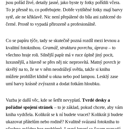
jsou pořád živé, detaily jasné, jako byste ty fotky pořídili včera.
To je přesně to, co potřebujete. Dobře vytištěné fotky mají barvy
sytě, ale ne křiklavě. Nic není přepálené do bíla ani zahlcené do
černé. Prostě to vypadá přirozeně a profesionálně.
Co se papíru týče, tady se skutečně pozná rozdíl mezi levnou a
kvalitní fotoknihou.
Gramáž, struktura povrchu, úprava
– to
všechno hraje roli. Silnější papír má v ruce úplně jiný pocit,
luxusnější, a hlavně se přes něj nic neprosvítá. Matný povrch je
skvělý na to, že se v něm neodrážejí světla, takže si knihu
můžete prohlížet klidně u okna nebo pod lampou. Lesklý zase
umí barvy krásně zvýraznit a dodat fotkám hloubku.
Vazba je další věc, kde se šetřit nevyplatí.
Tvrdé desky a
pořádné spojení stránek
– to je základ, pokud chcete, aby vám
kniha vydržela. Kolikrát se k ní budete vracet? Kolikrát ji budete
ukazovat přátelům nebo rodině? Kvalitně svázaná fotokniha to
všechno zvládne bez problémů. Levné lepení se časem rozpadá