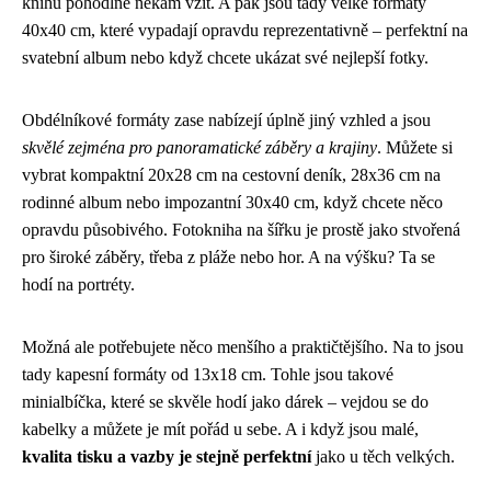
knihu pohodlně někam vzít. A pak jsou tady velké formáty
40x40 cm, které vypadají opravdu reprezentativně – perfektní na
svatební album nebo když chcete ukázat své nejlepší fotky.
Obdélníkové formáty zase nabízejí úplně jiný vzhled a jsou
skvělé zejména pro panoramatické záběry a krajiny
. Můžete si
vybrat kompaktní 20x28 cm na cestovní deník, 28x36 cm na
rodinné album nebo impozantní 30x40 cm, když chcete něco
opravdu působivého. Fotokniha na šířku je prostě jako stvořená
pro široké záběry, třeba z pláže nebo hor. A na výšku? Ta se
hodí na portréty.
Možná ale potřebujete něco menšího a praktičtějšího. Na to jsou
tady kapesní formáty od 13x18 cm. Tohle jsou takové
minialbíčka, které se skvěle hodí jako dárek – vejdou se do
kabelky a můžete je mít pořád u sebe. A i když jsou malé,
kvalita tisku a vazby je stejně perfektní
jako u těch velkých.