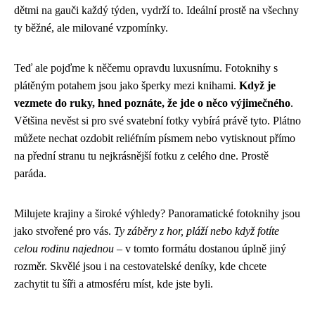
dětmi na gauči každý týden, vydrží to. Ideální prostě na všechny
ty běžné, ale milované vzpomínky.
Teď ale pojďme k něčemu opravdu luxusnímu. Fotoknihy s
plátěným potahem jsou jako šperky mezi knihami.
Když je
vezmete do ruky, hned poznáte, že jde o něco výjimečného
.
Většina nevěst si pro své svatební fotky vybírá právě tyto. Plátno
můžete nechat ozdobit reliéfním písmem nebo vytisknout přímo
na přední stranu tu nejkrásnější fotku z celého dne. Prostě
paráda.
Milujete krajiny a široké výhledy? Panoramatické fotoknihy jsou
jako stvořené pro vás.
Ty záběry z hor, pláží nebo když fotíte
celou rodinu najednou
– v tomto formátu dostanou úplně jiný
rozměr. Skvělé jsou i na cestovatelské deníky, kde chcete
zachytit tu šíři a atmosféru míst, kde jste byli.