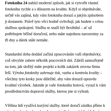
Fotokniha 24
nabízí moderní způsob, jak si vytvořit vlastní
fotoknihu rychle a s důrazem na kvalitu. Když si objednáváte,
určitě vás zajímá, kdy vám fotokniha dorazí a jakým způsobem
ji dostanete. Právě tyto věci hodně ovlivňují, jak budete s celou
službou spokojení. Služba se snaží být flexibilní – ať už
potřebujete běžné doručení, nebo máte najednou narozeniny za
tři dny a dárek stále nemáte.
Standardní doba dodání začíná zpracováním vaší objednávky,
což obvykle zabere několik pracovních dní. Záleží samozřejmě
na tom, jak složitý máte projekt a kolik zakázek zrovna firma
řeší.
Výroba fotoknihy zahrnuje tisk, vazbu a kontrolu kvality
–
všechny tyto kroky jsou důležité, aby vám dorazil opravdu
kvalitní výrobek. Jakmile je vaše fotokniha hotová, vyrazí k vám
prostřednictvím dopravní služby, kterou jste si vybrali.
Většina lidí využívá kurýrní služby, které doručí zásilku přímo k