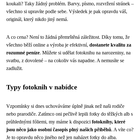
koukali? Taky žádný problém. Barvy, písmo, rozvržení stránek –
všechno si upravíte podle sebe. Výsledek je pak opravdu váš,
originál, který nikdo jiný nemá.
A co cena? Není to žádná přemrštěná záležitost. Díky tomu, že
všechno běží online a výroba je efektivní,
dostanete kvalitu za
rozumné peníze
. Můžete si udělat fotoknihu na narozeniny, na
svatbu, z dovolené – na cokoliv vás napadne. A nemusíte se
zadlužit.
Typy fotoknih v nabídce
Vzpomínky si dnes uchováváme úplně jinak než naši rodiče
nebo prarodiče. Zatímco oni pečlivě lepili fotky do těžkých alb s
průhlednými fóliemi, my máme k dispozici
fotoknihy, které
jsou něco jako osobní časopis plný našich příběhů
. A víte co?
Je to opravdu něco jiného než jen naházet fotky do alba.