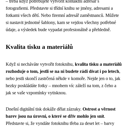
– třeba když potřebujete vytvořit kontaktní adresář s
fotografiemi. Představte si třídní knihu se jmény, adresami a
fotkami všech dětí. Nebo firemní adresář zaměstnanců. Můžete
si nastavit jednotné šablony, kam se vejdou všechny potřebné
údaje, a výsledek bude vypadat profesionálně a přehledně.
Kvalita tisku a materiálů
Když si necháváte vytvořit fotoknihu,
kvalita tisku a materiálů
rozhoduje o tom, jestli se na ni budete rádi dívat i po letech
,
nebo jestli skončí zastrčená někde v komoře. Nejde jen o to, jak
hezky poskládáte fotky – mnohem víc záleží na tom, z čeho a
jak se vaše vzpomínky vytisknou.
Dnešní digitální tisk dokáže dělat zázraky.
Ostrost a věrnost
barev jsou na úrovni, o které se dřív mohlo jen snít
.
Představte si, že vyndáte fotoknihu třeba za deset let – barvy