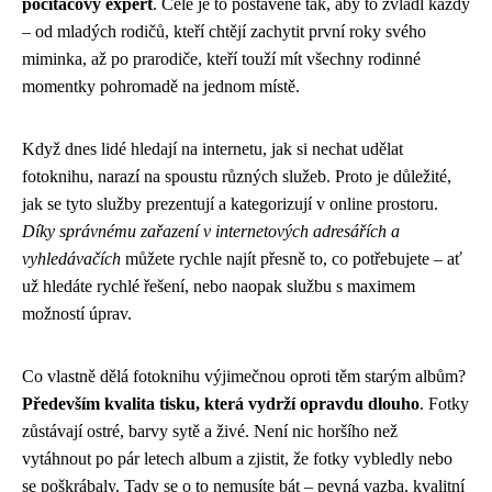
počítačový expert
. Celé je to postavené tak, aby to zvládl každý
– od mladých rodičů, kteří chtějí zachytit první roky svého
miminka, až po prarodiče, kteří touží mít všechny rodinné
momentky pohromadě na jednom místě.
Když dnes lidé hledají na internetu, jak si nechat udělat
fotoknihu, narazí na spoustu různých služeb. Proto je důležité,
jak se tyto služby prezentují a kategorizují v online prostoru.
Díky správnému zařazení v internetových adresářích a
vyhledávačích
můžete rychle najít přesně to, co potřebujete – ať
už hledáte rychlé řešení, nebo naopak službu s maximem
možností úprav.
Co vlastně dělá fotoknihu výjimečnou oproti těm starým albům?
Především kvalita tisku, která vydrží opravdu dlouho
. Fotky
zůstávají ostré, barvy sytě a živé. Není nic horšího než
vytáhnout po pár letech album a zjistit, že fotky vybledly nebo
se poškrábaly. Tady se o to nemusíte bát – pevná vazba, kvalitní