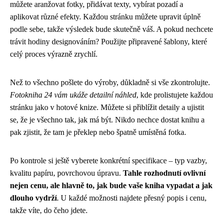
můžete aranžovat fotky, přidávat texty, vybírat pozadí a
aplikovat různé efekty. Každou stránku můžete upravit úplně
podle sebe, takže výsledek bude skutečně váš. A pokud nechcete
trávit hodiny designováním? Použijte připravené šablony, které
celý proces výrazně zrychlí.
Než to všechno pošlete do výroby, důkladně si vše zkontrolujte.
Fotokniha 24 vám ukáže detailní náhled
, kde prolistujete každou
stránku jako v hotové knize. Můžete si přiblížit detaily a ujistit
se, že je všechno tak, jak má být. Nikdo nechce dostat knihu a
pak zjistit, že tam je překlep nebo špatně umístěná fotka.
Po kontrole si ještě vyberete konkrétní specifikace – typ vazby,
kvalitu papíru, povrchovou úpravu.
Tahle rozhodnutí ovlivní
nejen cenu, ale hlavně to, jak bude vaše kniha vypadat a jak
dlouho vydrží
. U každé možnosti najdete přesný popis i cenu,
takže víte, do čeho jdete.