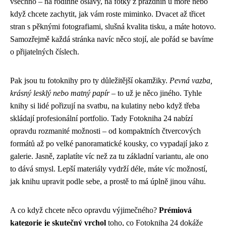
všechno – na rodinné oslavy, na fotky z prázdnin u moře nebo
když chcete zachytit, jak vám roste miminko. Dvacet až třicet
stran s pěknými fotografiami, slušná kvalita tisku, a máte hotovo.
Samozřejmě každá stránka navíc něco stojí, ale pořád se bavíme
o přijatelných číslech.
Pak jsou tu fotoknihy pro ty důležitější okamžiky.
Pevná vazba,
krásný lesklý nebo matný papír
– to už je něco jiného. Tyhle
knihy si lidé pořizují na svatbu, na kulatiny nebo když třeba
skládají profesionální portfolio. Tady Fotokniha 24 nabízí
opravdu rozmanité možnosti – od kompaktních čtvercových
formátů až po velké panoramatické kousky, co vypadají jako z
galerie. Jasně, zaplatíte víc než za tu základní variantu, ale ono
to dává smysl. Lepší materiály vydrží déle, máte víc možností,
jak knihu upravit podle sebe, a prostě to má úplně jinou váhu.
A co když chcete něco opravdu výjimečného?
Prémiová
kategorie je skutečný vrchol
toho, co Fotokniha 24 dokáže