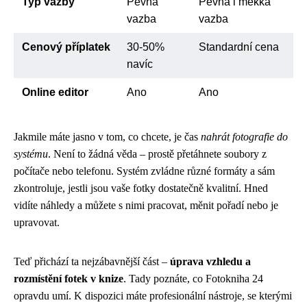
Typ vazby
Pevná
Pevná i měkká
vazba
vazba
Cenový příplatek
30-50%
Standardní cena
navíc
Online editor
Ano
Ano
Jakmile máte jasno v tom, co chcete, je čas
nahrát fotografie do
systému
. Není to žádná věda – prostě přetáhnete soubory z
počítače nebo telefonu. Systém zvládne různé formáty a sám
zkontroluje, jestli jsou vaše fotky dostatečně kvalitní. Hned
vidíte náhledy a můžete s nimi pracovat, měnit pořadí nebo je
upravovat.
Teď přichází ta nejzábavnější část –
úprava vzhledu a
rozmístění fotek v knize
. Tady poznáte, co Fotokniha 24
opravdu umí. K dispozici máte profesionální nástroje, se kterými