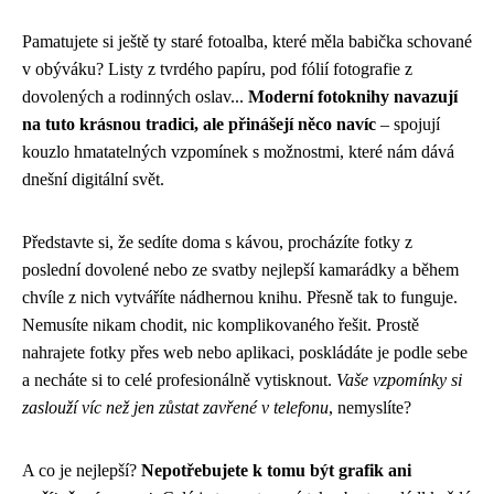
Pamatujete si ještě ty staré fotoalba, které měla babička schované
v obýváku? Listy z tvrdého papíru, pod fólií fotografie z
dovolených a rodinných oslav...
Moderní fotoknihy navazují
na tuto krásnou tradici, ale přinášejí něco navíc
– spojují
kouzlo hmatatelných vzpomínek s možnostmi, které nám dává
dnešní digitální svět.
Představte si, že sedíte doma s kávou, procházíte fotky z
poslední dovolené nebo ze svatby nejlepší kamarádky a během
chvíle z nich vytváříte nádhernou knihu. Přesně tak to funguje.
Nemusíte nikam chodit, nic komplikovaného řešit. Prostě
nahrajete fotky přes web nebo aplikaci, poskládáte je podle sebe
a necháte si to celé profesionálně vytisknout.
Vaše vzpomínky si
zaslouží víc než jen zůstat zavřené v telefonu
, nemyslíte?
A co je nejlepší?
Nepotřebujete k tomu být grafik ani