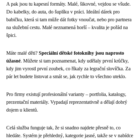
A pak jsou tu kapesní formáty. Malé, šikovné, vejdou se všude.
Do kabelky, do auta, do šuplíku v práci. Ideální dárek pro
babičku, která si tam může dát fotky vnoučat, nebo pro partnera
na služební cestu. Malé neznamená horší – kvalita je pořád na
špici.
Máte malé děti?
Speciální dětské fotoknihy jsou naprosto
úžasné
. Můžete si tam poznamenat, kdy udělaly první krůčky,
kdy jim vyrostl první zoubek, co říkaly za legrační slovíčka. Za
pár let budete listovat a smát se, jak rychle to všechno uteklo.
Pro firmy existují profesionální varianty – portfolia, katalogy,
prezentační materiály. Vypadají reprezentativně a dělají dobrý
dojem u klientů.
Celá služba funguje tak, že si snadno najdete přesně to, co
hledáte. Systém je přehledný, kategorie jasné, takže se v nabídce