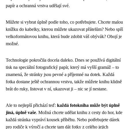
papír a ochranná vrstva udělají své.
Můžete si vybrat úplně podle toho, co potřebujete. Chcete malou
knížku do kabelky, kterou můžete ukazovat přátelům? Nebo spíš
velkoformátovou knihu, která bude zdobit váš obývák? Obojí je
možné.
Technologie pokročila docela daleko. Dnes se používá digitální
tisk na speciální fotografický papír, který má vyšší gramáž – to
znamená, že stránky jsou pevné a příjemné na dotek. Každá
fotka dostane ještě ochrannou vrstvu, takže můžete knihu klidně
brát do ruky, listovat v ní, ukazovat ji – nic se jí nestane.
Ale to nejlepší přichází teď:
každá fotokniha může být úplně
jiná, úplně vaše
. Možná chcete udělat knihu z cesty do hor, kde
každá stránka vypráví kousek příběhu. Nebo potřebujete dárek
pro rodiče k výročí a chcete tam dát fotky z celého jejich