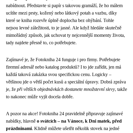
nabídnout. Představte si papír s takovou gramáží, že ho málem
ucítíte mezi prsty, kožený nebo látkový potah a vazbu, díky
které se kniha rozevře úplně doplocha bez ohýbání. Tohle
nejsou levné záležitosti, to je jasné. Ale když hledáte skutečně
mimořádný způsob, jak uchovat ty nejcennější momenty života,
tady najdete přesně to, co potřebujete.
Zajímavé je, že Fotokniha 24 funguje i pro firmy. Potřebujete
firemní adresář nebo katalog produktů? I to jde zařídit, jen má
každá taková zakázka svou specifickou cenu. Logicky –
většinou jde o větší počet kusů a speciální úpravy. Dobrá zpráva
je, že
při větších objednávkách dostanete množstevní slevy
, takže
to nakonec může vyjít docela dobře.
A pozor na akce! Fotokniha 24 pravidelně připravuje zajímavé
nabídky, hlavně
o svátcích – na Vánoce, k Dni matek, před
prázdninami
. Klidně můžete ušetřit několik stovek na jedné