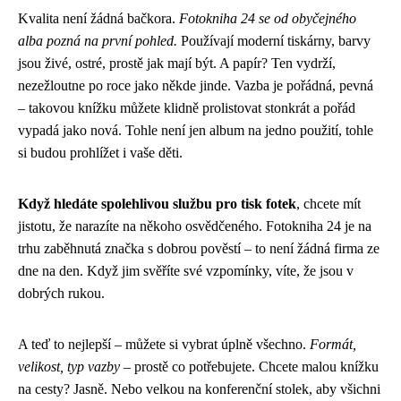
Kvalita není žádná bačkora.
Fotokniha 24 se od obyčejného
alba pozná na první pohled.
Používají moderní tiskárny, barvy
jsou živé, ostré, prostě jak mají být. A papír? Ten vydrží,
nezežloutne po roce jako někde jinde. Vazba je pořádná, pevná
– takovou knížku můžete klidně prolistovat stonkrát a pořád
vypadá jako nová. Tohle není jen album na jedno použití, tohle
si budou prohlížet i vaše děti.
Když hledáte spolehlivou službu pro tisk fotek
, chcete mít
jistotu, že narazíte na někoho osvědčeného. Fotokniha 24 je na
trhu zaběhnutá značka s dobrou pověstí – to není žádná firma ze
dne na den. Když jim svěříte své vzpomínky, víte, že jsou v
dobrých rukou.
A teď to nejlepší – můžete si vybrat úplně všechno.
Formát,
velikost, typ vazby
– prostě co potřebujete. Chcete malou knížku
na cesty? Jasně. Nebo velkou na konferenční stolek, aby všichni