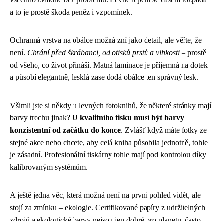
a to je prostě škoda peněz i vzpomínek.
Ochranná vrstva na obálce možná zní jako detail, ale věřte, že
není.
Chrání před škrábanci, od otisků prstů a vlhkosti
– prostě
od všeho, co život přináší. Matná laminace je příjemná na dotek
a působí elegantně, lesklá zase dodá obálce ten správný lesk.
Všimli jste si někdy u levných fotoknihů, že některé stránky mají
barvy trochu jinak?
U kvalitního tisku musí být barvy
konzistentní od začátku do konce
. Zvlášť když máte fotky ze
stejné akce nebo chcete, aby celá kniha působila jednotně, tohle
je zásadní. Profesionální tiskárny tohle mají pod kontrolou díky
kalibrovaným systémům.
A ještě jedna věc, která možná není na první pohled vidět, ale
stojí za zmínku – ekologie. Certifikované papíry z udržitelných
zdrojů a ekologické barvy nejsou jen dobré pro planetu, často