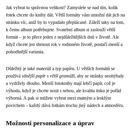
Jak vybrat tu správnou velikost? Zamyslete se nad tím, kolik
fotek chcete do knihy dát. Větší formáty vám umožní dát jich na
stránku víc, aniž by to vypadalo přeplácané. Záleží taky na tom,
k čemu album potřebujete. Svatební album si zaslouží větší
formát – je to přece jeden z nejdůležitějších dnů v životě. Ale
když chcete jen shrnout rok v rodinném životě, postačí menší a
pohodlnější varianta.
Důležitý je také materiál a typ papíru. U větších formátů se
používá
silnější papír s větší gramáží
, aby se stránky neohýbaly
a vydržely dlouho. Menší fotoknihy mají lehčí papír, což je
výhoda, když je chcete nosit s sebou, ale kvalita tisku je pořád
výborná. A pak si můžete vybrat mezi matným a lesklým
povrchem – každý dává fotkám trochu jiný nádech a atmosféru.
Možnosti personalizace a úprav