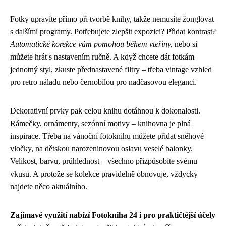
Fotky upravíte přímo při tvorbě knihy, takže nemusíte žonglovat
s dalšími programy. Potřebujete zlepšit expozici? Přidat kontrast?
Automatické korekce vám pomohou během vteřiny,
nebo si
můžete hrát s nastavením ručně. A když chcete dát fotkám
jednotný styl, zkuste přednastavené filtry – třeba vintage vzhled
pro retro náladu nebo černobílou pro nadčasovou eleganci.
Dekorativní prvky pak celou knihu dotáhnou k dokonalosti.
Rámečky, ornámenty, sezónní motivy – knihovna je plná
inspirace. Třeba na vánoční fotoknihu můžete přidat sněhové
vločky, na dětskou narozeninovou oslavu veselé balonky.
Velikost, barvu, průhlednost – všechno přizpůsobíte svému
vkusu. A protože se kolekce pravidelně obnovuje, vždycky
najdete něco aktuálního.
Zajímavé využití nabízí Fotokniha 24 i pro praktičtější účely