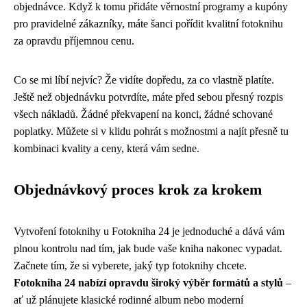
objednávce. Když k tomu přidáte věrnostní programy a kupóny
pro pravidelné zákazníky, máte šanci pořídit kvalitní fotoknihu
za opravdu příjemnou cenu.
Co se mi líbí nejvíc? Že vidíte dopředu, za co vlastně platíte.
Ještě než objednávku potvrdíte, máte před sebou přesný rozpis
všech nákladů. Žádné překvapení na konci, žádné schované
poplatky. Můžete si v klidu pohrát s možnostmi a najít přesně tu
kombinaci kvality a ceny, která vám sedne.
Objednávkový proces krok za krokem
Vytvoření fotoknihy u Fotokniha 24 je jednoduché a dává vám
plnou kontrolu nad tím, jak bude vaše kniha nakonec vypadat.
Začnete tím, že si vyberete, jaký typ fotoknihy chcete.
Fotokniha 24 nabízí opravdu široký výběr formátů a stylů
–
ať už plánujete klasické rodinné album nebo moderní