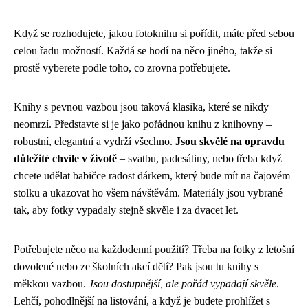
Když se rozhodujete, jakou fotoknihu si pořídit, máte před sebou
celou řadu možností. Každá se hodí na něco jiného, takže si
prostě vyberete podle toho, co zrovna potřebujete.
Knihy s pevnou vazbou jsou taková klasika, které se nikdy
neomrzí. Představte si je jako pořádnou knihu z knihovny –
robustní, elegantní a vydrží všechno.
Jsou skvělé na opravdu
důležité chvíle v životě
– svatbu, padesátiny, nebo třeba když
chcete udělat babičce radost dárkem, který bude mít na čajovém
stolku a ukazovat ho všem návštěvám. Materiály jsou vybrané
tak, aby fotky vypadaly stejně skvěle i za dvacet let.
Potřebujete něco na každodenní použití? Třeba na fotky z letošní
dovolené nebo ze školních akcí dětí? Pak jsou tu knihy s
měkkou vazbou.
Jsou dostupnější, ale pořád vypadají skvěle
.
Lehčí, pohodlnější na listování, a když je budete prohlížet s