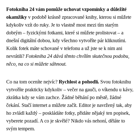
Fotokniha 24 vám pomůže uchovat vzpomínky a důležité
okamžiky
v podobě krásně zpracované knihy, kterou si můžete
kdykoliv vzít do ruky. Je to vlastně most mezi tím starým
dobrým – fyzickými fotkami, které si můžete prolistovat – a
dnešní digitální dobou, kdy všechno vytvoříte pár kliknutími.
Kolik fotek máte schované v telefonu a už jste se k nim ani
nevrátili?
Fotokniha 24 dává těmto chvílím skutečnou podobu,
něco, na co si můžete sáhnout.
Co na tom oceníte nejvíc?
Rychlost a pohodlí.
Svou fotoknihu
vytvoříte prakticky kdykoliv – večer na gauči, o víkendu u kávy,
zkrátka kdy se vám zachce. Žádné běhání po městě, žádné
čekání. Stačí internet a můžete začít. Editor je navržený tak, aby
ho zvládl každý – poskládáte fotky, přidáte nějaký ten popisek,
vyberete pozadí. A co je skvělé? Nikdo vás nehoní, děláte to
svým tempem.