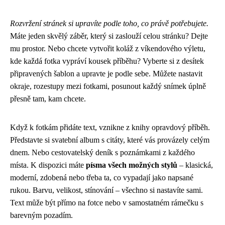
Rozvržení stránek si upravíte podle toho, co právě potřebujete.
Máte jeden skvělý záběr, který si zaslouží celou stránku? Dejte
mu prostor. Nebo chcete vytvořit koláž z víkendového výletu,
kde každá fotka vypráví kousek příběhu? Vyberte si z desítek
připravených šablon a upravte je podle sebe. Můžete nastavit
okraje, rozestupy mezi fotkami, posunout každý snímek úplně
přesně tam, kam chcete.
Když k fotkám přidáte text, vznikne z knihy opravdový příběh.
Představte si svatební album s citáty, které vás provázely celým
dnem. Nebo cestovatelský deník s poznámkami z každého
místa. K dispozici máte
písma všech možných stylů
– klasická,
moderní, zdobená nebo třeba ta, co vypadají jako napsané
rukou. Barvu, velikost, stínování – všechno si nastavíte sami.
Text může být přímo na fotce nebo v samostatném rámečku s
barevným pozadím.