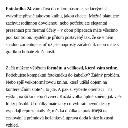
Fotokniha 24
vám dává do rukou nástroje, se kterými si
vytvoříte přesně takovou knihu, jakou chcete. Možná plánujete
zachytit rodinnou dovolenou, nebo potřebujete elegantní
prezentaci pro firemní účely – v obou případech máte všechno
pod kontrolou. Systém je přitom postavený tak, že se v něm
snadno zorientujete, ať už jste naprostý začátečník nebo máte s
grafikou bohaté zkušenosti.
Začít můžete výběrem
formátu a velikosti, která vám sedne
.
Potřebujete kompaktní fotokničku do kabelky? Žádný problém.
Nebo spíš velkoformátovou knihu, která udělá dojem na
konferenčním stole? I to jde. A pak si vyberte orientaci – na
výšku, na šířku nebo čtverec. Každá volba úplně změní, jak vaše
fotky působí. U obálky máte taky co vybírat: pevné desky
vypadají reprezentativně, měkká obálka je praktičtější na
cestování a prémiová koženková úprava dodá knize luxusní
vzhled.